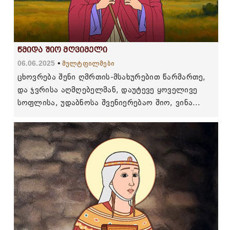
წმიდა შიო მღვიმელი
06.06.2025
მულტფილმები
ცხოვრება შენი ღმრთის-მსახურებით წარმართე,
და ჯვრისა აღმღებელმან, დაუტევე ყოველივე
სოფლისა, უდაბნოსა შვენიერებაო შიო, ვინა
ვითარცა ცხოველსა გხადით ერი ქართველთა, და
ნაწილთა შენთა მღვიმით აღმოსრულთა
სურვილით შევიტკბობთ, მამაო, ნუ დააცადებ
ოხასა ჩუენ-თვის.