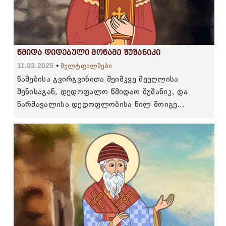
წმიდა დიდებული მოწამე შუშანიკი
11.03.2025
მულტფილმები
წამებისა გვირგვინითა შეიმკვე მეუღლისა
შენისაგან, დედოფალო წმიდაო შუშანიკ, და
წარმავალისა დედოფლობისა წილ მოიგე
სუფევაი წარუვალი, და აწ კადნიერად მდგომარე
ხარ წინაშე სიძისა შენისა, უკუდავისა ქრისტესა,
მეოხ-გუეყავნ მაქებელთა შენთა, სანატრელო