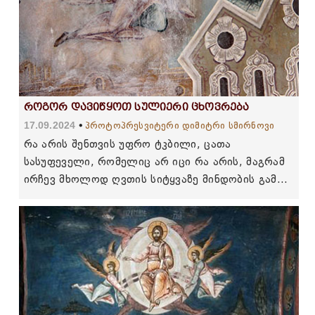
როგორ დავიწყოთ სულიერი ცხოვრება
17.09.2024
პროტოპრესვიტერი დიმიტრი სმირნოვი
რა არის შენთვის უფრო ტკბილი, ცათა
სასუფეველი, რომელიც არ იცი რა არის, მაგრამ
ირჩევ მხოლოდ ღვთის სიტყვაზე მინდობის გამო
თუ ცოდვა, რომლის მთელი სიტკბოცა და
სიმწარეც უკვე იგემე და გამოსცადე? აი, ეს არის
ორი გზა, ცხოვრების ორი წესი.