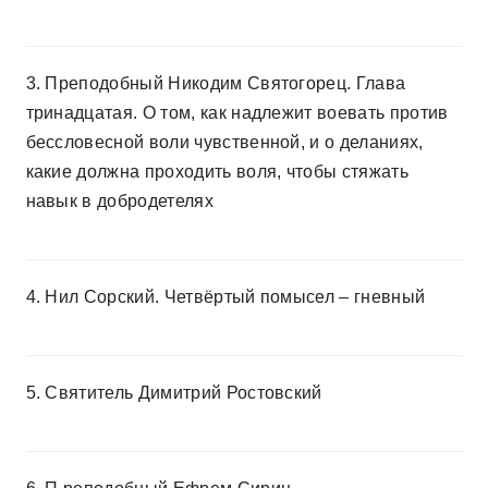
3. Преподобный Никодим Святогорец. Глава
тринадцатая. О том, как надлежит воевать против
бессловесной воли чувственной, и о деланиях,
какие должна проходить воля, чтобы стяжать
навык в добродетелях
4. Нил Сорский. Четвёртый помысел – гневный
5. Святитель Димитрий Ростовский