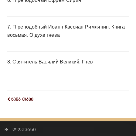
6. П реподобный Ефрем Сирин
7. П реподобный Иоанн Кассиан Римлянин. Книга
восьмая. О духе гнева
8. Святитель Василий Великий. Гнев
წინა თავი
✠ ლოცვანი