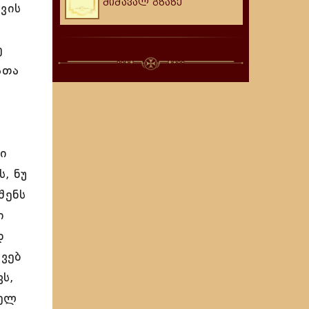
მიმავალ გზაზე
ვის
ე
ათა
“
ი
, ნუ
შენს
ი
დ
ოვებ
ს,
თელ