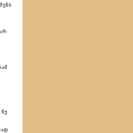
შენს
ა
 არ
ნამ
 ნუ
ლად