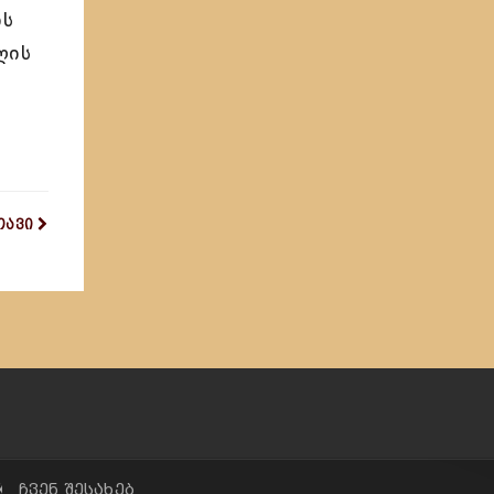
ის
ღის
თავი
✠ ჩვენ შესახებ