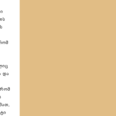
ნი
თს
ს
უ
 რომ
ლიც
ა და
 რომ
ს
მათ,
ოტი