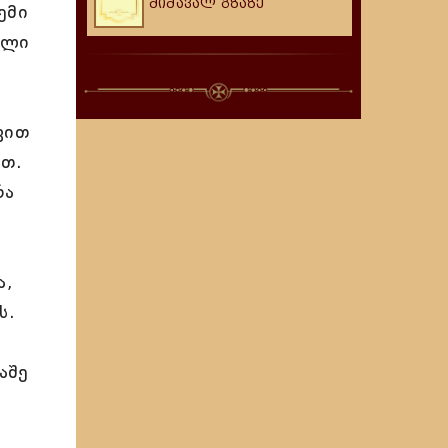
მიმავალ გზაზე
ემი
ული
ვით
ათ.
რა
ა,
ს.
აშე